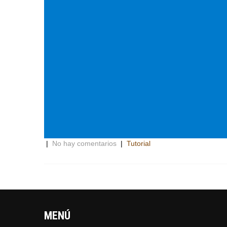
|
No hay comentarios
|
Tutorial
MENÚ