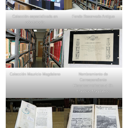
Colección especializada en
Fondo Reservado Antiguo
odontología
Colección Mauricio Magdaleno
Nombramiento de
Correspondiente
Hispanoamericano al Sr.
Mauricio Magdaleno