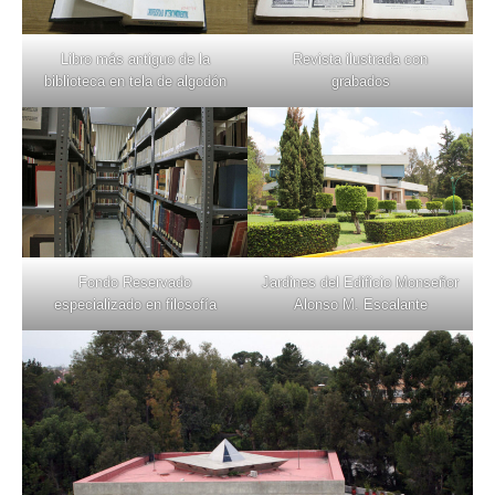
Libro más antiguo de la
Revista ilustrada con
biblioteca en tela de algodón
grabados
Fondo Reservado
Jardines del Edificio Monseñor
especializado en filosofía
Alonso M. Escalante