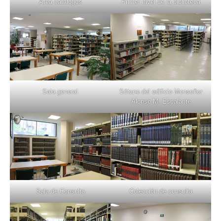
Área catálogos
Primer nivel de la biblioteca
Sala general
Sótano del edificio Monseñor
Alonso M. Escalante
Sala de Consulta
Colección de consulta