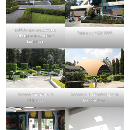
Edificio que actualmente
Biblioteca 1994-2022
alberga a la rectoría y
biblioteca.
Acceso principal a la
Acceso a la biblioteca por el
biblioteca
lado del domo